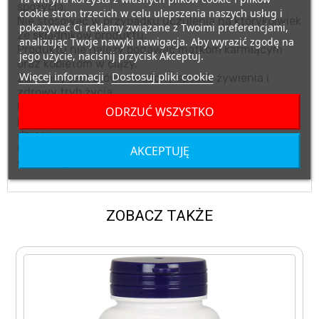
spożycia.
cookie stron trzecich w celu ulepszenia naszych usług i
Nie stosować w przypadku uczulenia na którykolwiek
pokazywać Ci reklamy związane z Twoimi preferencjami,
ze składników produktu.
analizując Twoje nawyki nawigacja. Aby wyrazić zgodę na
Produktu nie należy podawać matkom karmiącym
jego użycie, naciśnij przycisk Akceptuj.
oraz kobietom w ciąży.
Więcej informacji
Dostosuj pliki cookie
Zalecany jest zrównoważony sposób żywienia i
zdrowy tryb życia.
Przechowywać w suchym miejscu, w temperaturze
ODRZUĆ WSZYSTKO
pokojowej, w miejscu niedostępnym dla małych
dzieci.
Chronić przed bezpośrednim działaniem promieni
AKCEPTUJĘ
słonecznych.
ZOBACZ TAKŻE