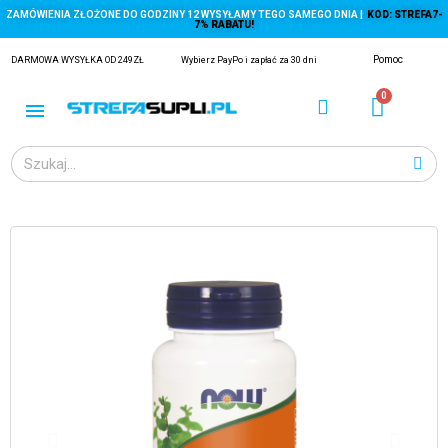
ZAMÓWIENIA ZŁOŻONE DO GODZINY 12 WYSYŁAMY TEGO SAMEGO DNIA |
KOD: STREFA7-
7% RABATU!
Pomoc
DARMOWA WYSYŁKA OD 249ZŁ
Wybierz PayPo i zapłać za 30 dni
ĄGACZE
EJ Z KRYLA)