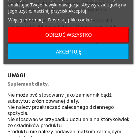
posiłkami. Produkt można również przyjmować po
analizując Twoje nawyki nawigacja. Aby wyrazić zgodę na
treningu, aby wspomóc regenerację organizmu.
jego użycie, naciśnij przycisk Akceptuj.
Więcej informacji
Dostosuj pliki cookie
Odblokuj potencjał swojego ciała dzięki BioTech L-
Carnitine 100.000 Liquid 500ml. Osiągnij swoje cele
sylwetkowe, ciesz się lepszą wydolnością fizyczną i
ODRZUĆ WSZYSTKO
zdobądź dodatkową energię do działania. Wprowadź
karnitynę do swojej rutyny treningowej i odkryj pełnię
AKCEPTUJĘ
możliwości swojego organizmu.
UWAGI
Suplement diety.
Nie może być stosowany jako zamiennik bądź
substytut zróżnicowanej diety.
Nie należy przekraczać zalecanego dziennego
spożycia.
Nie stosować w przypadku uczulenia na którykolwiek
ze składników produktu.
Produktu nie należy podawać matkom karmiącym