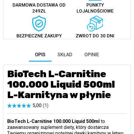
DARMOWA DOSTAWA OD
PUNKTY
249ZŁ
LOJALNOŚCIOWE
BEZPIECZNE ZAKUPY
ZWROT DO 30 DNI
OPIS
SKŁAD
OPINIE
BioTech L-Carnitine
100.000 Liquid 500ml
L-Karnityna w płynie
BioTech L-Carnitine 100.000 Liquid 500ml
to
zaawansowany suplement diety, który dostarcza
Twojemu organizmowi potężnej dawki karnityny w łatwo