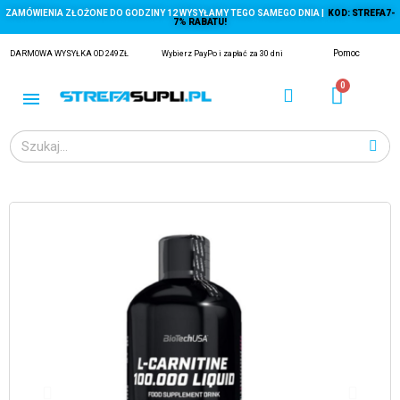
ZAMÓWIENIA ZŁOŻONE DO GODZINY 12 WYSYŁAMY TEGO SAMEGO DNIA |
KOD: STREFA7-
7% RABATU!
Pomoc
DARMOWA WYSYŁKA OD 249ZŁ
Wybierz PayPo i zapłać za 30 dni
ĄGACZE
EJ Z KRYLA)