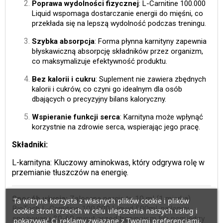
Poprawa wydolności fizycznej
: L-Carnitine 100.000
Liquid wspomaga dostarczanie energii do mięśni, co
przekłada się na lepszą wydolność podczas treningu.
Szybka absorpcja
: Forma płynna karnityny zapewnia
błyskawiczną absorpcję składników przez organizm,
co maksymalizuje efektywność produktu.
Bez kalorii i cukru
: Suplement nie zawiera zbędnych
kalorii i cukrów, co czyni go idealnym dla osób
dbających o precyzyjny bilans kaloryczny.
Wspieranie funkcji serca
: Karnityna może wpłynąć
korzystnie na zdrowie serca, wspierając jego pracę.
Składniki:
L-karnityna: Kluczowy aminokwas, który odgrywa rolę w
przemianie tłuszczów na energię.
Sposób użycia:
Zalecana porcja to 10 ml (1 miarka)
Ta witryna korzysta z własnych plików cookie i plików
BioTech L-Carnitine 100.000 Liquid 500ml, najlepiej
cookie stron trzecich w celu ulepszenia naszych usług i
spożywana 30-60 minut przed treningiem lub pomiędzy
pokazywać Ci reklamy związane z Twoimi preferencjami,