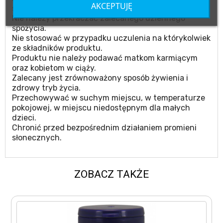
AKCEPTUJĘ
substytut zróżnicowanej diety.
Nie należy przekraczać zalecanego dziennego
spożycia.
Nie stosować w przypadku uczulenia na którykolwiek
ze składników produktu.
Produktu nie należy podawać matkom karmiącym
oraz kobietom w ciąży.
Zalecany jest zrównoważony sposób żywienia i
zdrowy tryb życia.
Przechowywać w suchym miejscu, w temperaturze
pokojowej, w miejscu niedostępnym dla małych
dzieci.
Chronić przed bezpośrednim działaniem promieni
słonecznych.
ZOBACZ TAKŻE