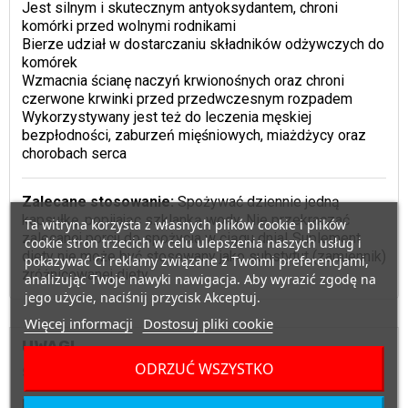
Jest silnym i skutecznym antyoksydantem, chroni
komórki przed wolnymi rodnikami
Bierze udział w dostarczaniu składników odżywczych do
komórek
Wzmacnia ścianę naczyń krwionośnych oraz chroni
czerwone krwinki przed przedwczesnym rozpadem
Wykorzystywany jest też do leczenia męskiej
bezpłodności, zaburzeń mięśniowych, miażdżycy oraz
chorobach serca
Zalecane stosowanie:
Spożywać dziennie jedną
kapsułkę, popijając szklanką wody. Nie przekraczać
Ta witryna korzysta z własnych plików cookie i plików
zalecanej porcji do spożycia w ciągu dnia! Suplement
cookie stron trzecich w celu ulepszenia naszych usług i
diety nie może być stosowany jako substytut (zamiennik)
pokazywać Ci reklamy związane z Twoimi preferencjami,
zróżnicowanej diety.
analizując Twoje nawyki nawigacja. Aby wyrazić zgodę na
jego użycie, naciśnij przycisk Akceptuj.
Więcej informacji
Dostosuj pliki cookie
UWAGI
ODRZUĆ WSZYSTKO
Suplement diety.
Nie może być stosowany jako zamiennik bądź