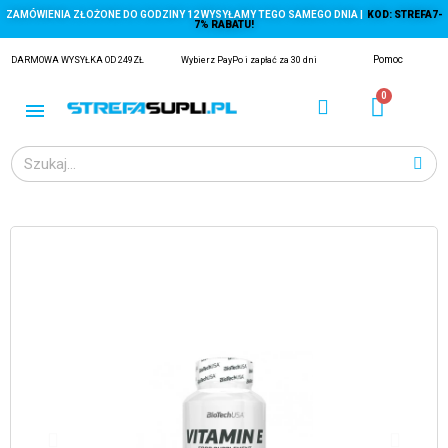
ZAMÓWIENIA ZŁOŻONE DO GODZINY 12 WYSYŁAMY TEGO SAMEGO DNIA |
KOD: STREFA7-
7% RABATU!
Pomoc
DARMOWA WYSYŁKA OD 249ZŁ
Wybierz PayPo i zapłać za 30 dni
ĄGACZE
EJ Z KRYLA)