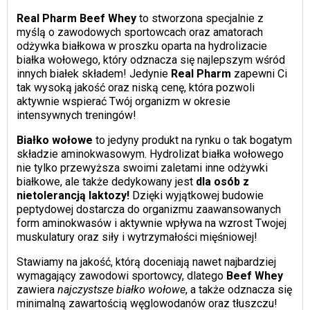
Real Pharm Beef Whey
to stworzona specjalnie z
myślą o zawodowych sportowcach oraz amatorach
odżywka białkowa w proszku oparta na hydrolizacie
białka wołowego, który odznacza się najlepszym wśród
innych białek składem! Jedynie
Real Pharm
zapewni Ci
tak wysoką jakość oraz niską cenę, która pozwoli
aktywnie wspierać Twój organizm w okresie
intensywnych treningów!
Białko wołowe
to jedyny produkt na rynku o tak bogatym
składzie aminokwasowym. Hydrolizat białka wołowego
nie tylko przewyższa swoimi zaletami inne odżywki
białkowe, ale także dedykowany jest
dla osób z
nietolerancją laktozy!
Dzięki wyjątkowej budowie
peptydowej dostarcza do organizmu zaawansowanych
form aminokwasów i aktywnie wpływa na wzrost Twojej
muskulatury oraz siły i wytrzymałości mięśniowej!
Stawiamy na jakość, którą doceniają nawet najbardziej
wymagający zawodowi sportowcy, dlatego
Beef Whey
zawiera
najczystsze białko wołowe
, a także odznacza się
minimalną zawartością węglowodanów oraz tłuszczu!