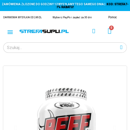
ZAMÓWIENIA ZŁOŻONE DO GODZINY 12 WYSYŁAMY TEGO SAMEGO DNIA |
KOD: STREFA7-
7% RABATU!
Pomoc
DARMOWA WYSYŁKA OD 249ZŁ
Wybierz PayPo i zapłać za 30 dni
ĄGACZE
EJ Z KRYLA)