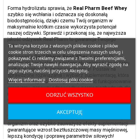
Forma hydrolizatu sprawia, że
Real Pharm Beef Whey
szybko się wchłania i odznacza się doskonałą
biodostępnością, dzięki czemu Twój organizm w
maksymalnie krótkim czasie wykorzysta potencjał
naszej odżywki. Sprawdź i przekonaj się, że najwyższa
jakość odżywek Real Pharm to gwarancja Twojego
sukcesu!
Ta witryna korzysta z własnych plików cookie i plików
cookie stron trzecich w celu ulepszenia naszych usług i
Stosowanie
Real Pharm Beef Whey
zapewni Ci
pokazywać Ci reklamy związane z Twoimi preferencjami,
możliwość korzystania z potencjału najlepszego rodzaju
analizując Twoje nawyki nawigacja. Aby wyrazić zgodę na
białka na rynku w konkurencyjnej cenie! Postaw na
jego użycie, naciśnij przycisk Akceptuj.
sprawdzone rozwiązania i wybierz suplementację, która
Więcej informacji
Dostosuj pliki cookie
pozwoli Ci szybko i efektywnie poprawić funkcjonowanie
organizmu, zapewni odpowiednią porcję niezbędnych dla
mięśni aminokwasów oraz sprawi, że regeneracja Twoich
ODRZUĆ WSZYSTKO
włókien mięśniowych będzie przebiegała znacznie
szybciej niż do tej pory!
AKCEPTUJĘ
Z
Real Pharm
osiągniesz każdy cel, zadbasz o Twój
organizm oraz szybko zauważysz efekty suplementacji
gwarantujące wzrost beztłuszczowej masy mięśniowej,
lepszą kondycję i poprawę parametrów siłowych!