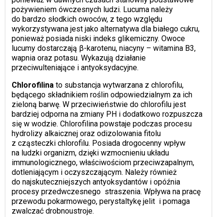
pożywieniem ówczesnych ludzi. Lucuma należy
do bardzo słodkich owoców, z tego względu
wykorzystywana jest jako alternatywa dla białego cukru,
ponieważ posiada niski indeks glikemiczny. Owoce
lucumy dostarczają β-karotenu, niacyny – witamina B3,
wapnia oraz potasu. Wykazują działanie
przeciwulteniające i antyoksydacyjne.
Chlorofilina
to substancja wytwarzana z chlorofilu,
będącego składnikiem roślin odpowiedzialnym za ich
zieloną barwę. W przeciwieństwie do chlorofilu jest
bardziej odporna na zmiany PH i dodatkowo rozpuszcza
się w wodzie. Chlorofilina powstaje podczas procesu
hydrolizy alkaicznej oraz odizolowania fitolu
z cząsteczki chlorofilu. Posiada drogocenny wpływ
na ludzki organizm, dzięki wzmocnieniu układu
immunologicznego, właściwościom przeciwzapalnym,
dotleniającym i oczyszczającym. Należy również
do najskuteczniejszych antyoksydantów i opóźnia
procesy przedwczesnego straszenia. Wpływa na pracę
przewodu pokarmowego, perystaltykę jelit i pomaga
zwalczać drobnoustroje.