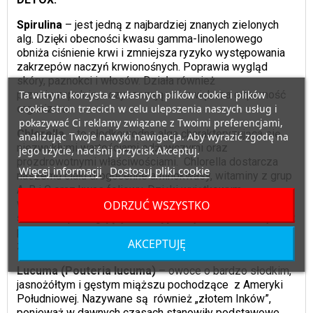
Spirulina
– jest jedną z najbardziej znanych zielonych
alg. Dzięki obecności kwasu gamma-linolenowego
obniża ciśnienie krwi i zmniejsza ryzyko występowania
zakrzepów naczyń krwionośnych. Poprawia wygląd
skóry, paznokci i włosów. Działa również
przeciwzapalnie, oczyszczająco i zwiększa odporność
Ta witryna korzysta z własnych plików cookie i plików
organizmu.
cookie stron trzecich w celu ulepszenia naszych usług i
pokazywać Ci reklamy związane z Twoimi preferencjami,
Chlorella
- to słodkowodna alga charakteryzująca się
analizując Twoje nawyki nawigacja. Aby wyrazić zgodę na
niezwykłymi wartościami odżywczymi oraz
jego użycie, naciśnij przycisk Akceptuj.
prozdrowotnymi właściwościami. Chlorella dostarcza
Więcej informacji
Dostosuj pliki cookie
naszemu ciału drogocenne aminokwasy, witaminy z grup
A, B i C oraz kwas foliowy. Dzięki wyjątkowym
właściwościom oczyszczającym jest stosowana jako
ODRZUĆ WSZYSTKO
środek wspomagający redukcję masy ciała. Może być też
pomocna przy wystąpieniu problemów trawiennych oraz
AKCEPTUJĘ
zaparć.
Lucuma (Pouteria lucuma)
– owoce o bardzo słodkim,
jasnożółtym i gęstym miąższu pochodzące z Ameryki
Południowej. Nazywane są również „złotem Inków”,
ponieważ w dawnych czasach stanowiły podstawowe