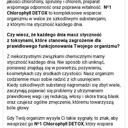
jakości chlorofiliny, spiruliny i chlorelli, preparat
wspomaga odporność oraz poprawia witalność.
Nº1
Chlorophyll
DETOX
to kompleksowe wsparcie
organizmu w walce ze szkodliwymi substancjami,
z którymi ma styczność każdego dnia.
Czy wiesz, że każdego dnia masz styczność
z toksynami, które stanowią zagrożenie dla
prawidłowego funkcjonowania Twojego organizmu?
Z niekorzystnymi związkami chemicznymi mamy
styczność każdego dnia. Nie sposób ich uniknąć,
ponieważ znajdują się w powietrzu, pożywieniu,
kosmetykach czy środkach czystości. Nasz organizm
codziennie musi sobie radzić z ich usunięciem.
Kiedy szkodliwych substancji nagromadzi się zbyt wiele,
zaczynają pojawiać się problemy z utrzymaniem
prawidłowej wagi i jej redukcją, włosy i skóra tracą blask
oraz czujesz ogólne zmęczenie, któremu towarzyszą
bóle głowy.
Gdy Twój organizm wysyła Ci takie sygnały, to znak, aby
wesprzeć go
Nº1 Chlorophyll
DETOX
, który wspiera