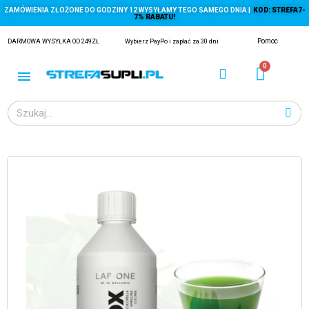
ZAMÓWIENIA ZŁOŻONE DO GODZINY 12 WYSYŁAMY TEGO SAMEGO DNIA |
KOD: STREFA7-
7% RABATU!
Pomoc
DARMOWA WYSYŁKA OD 249ZŁ
Wybierz PayPo i zapłać za 30 dni
ĄGACZE
EJ Z KRYLA)