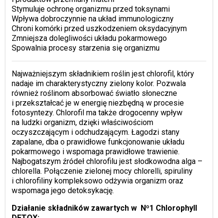
Stymuluje ochronę organizmu przed toksynami
Wpływa dobroczynnie na układ immunologiczny
Chroni komórki przed uszkodzeniem oksydacyjnym
Zmniejsza dolegliwości układu pokarmowego
Spowalnia procesy starzenia się organizmu
Najważniejszym składnikiem roślin jest chlorofil, który
nadaje im charakterystyczny zielony kolor. Pozwala
również roślinom absorbować światło słoneczne
i przekształcać je w energię niezbędną w procesie
fotosyntezy. Chlorofil ma także drogocenny wpływ
na ludzki organizm, dzięki właściwościom
oczyszczającym i odchudzającym. Łagodzi stany
zapalane, dba o prawidłowe funkcjonowanie układu
pokarmowego i wspomaga prawidłowe trawienie.
Najbogatszym źródeł chlorofilu jest słodkowodna alga –
chlorella. Połączenie zielonej mocy chlorelli, spiruliny
i chlorofiliny kompleksowo odżywia organizm oraz
wspomaga jego detoksykację.
Działanie składników zawartych w Nº1 Chlorophyll
DETOX: