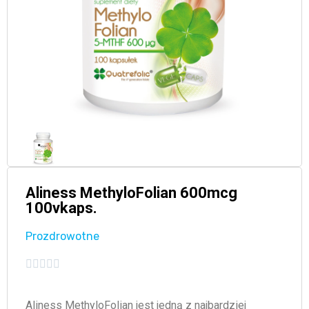
Aliness MethyloFolian 600mcg
100vkaps.
Prozdrowotne





Aliness MethyloFolian jest jedną z najbardziej