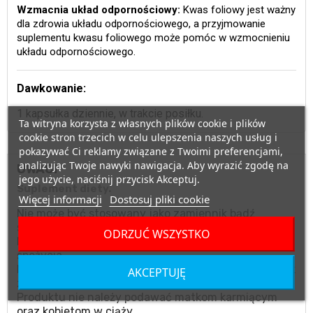
Wzmacnia układ odpornościowy:
Kwas foliowy jest ważny
dla zdrowia układu odpornościowego, a przyjmowanie
suplementu kwasu foliowego może pomóc w wzmocnieniu
układu odpornościowego.
Dawkowanie:
1 kapsułka dziennie, w trakcie posiłku.
Ta witryna korzysta z własnych plików cookie i plików
cookie stron trzecich w celu ulepszenia naszych usług i
pokazywać Ci reklamy związane z Twoimi preferencjami,
analizując Twoje nawyki nawigacja. Aby wyrazić zgodę na
UWAGI
jego użycie, naciśnij przycisk Akceptuj.
Suplement diety.
Więcej informacji
Dostosuj pliki cookie
Nie może być stosowany jako zamiennik bądź
substytut zróżnicowanej diety.
ODRZUĆ WSZYSTKO
Nie należy przekraczać zalecanego dziennego
spożycia.
Nie stosować w przypadku uczulenia na którykolwiek
AKCEPTUJĘ
ze składników produktu.
Produktu nie należy podawać matkom karmiącym
oraz kobietom w ciąży.