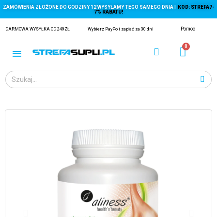
ZAMÓWIENIA ZŁOŻONE DO GODZINY 12 WYSYŁAMY TEGO SAMEGO DNIA |
KOD: STREFA7-
7% RABATU!
Pomoc
DARMOWA WYSYŁKA OD 249ZŁ
Wybierz PayPo i zapłać za 30 dni
ĄGACZE
EJ Z KRYLA)