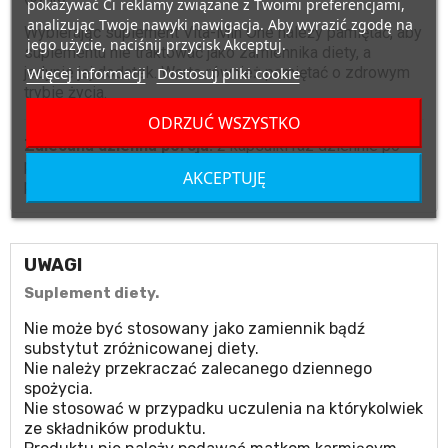
pokazywać Ci reklamy związane z Twoimi preferencjami,
analizując Twoje nawyki nawigacja. Aby wyrazić zgodę na
Wybierając suplement Vita-Min One należy pamiętać, aby
jego użycie, naciśnij przycisk Akceptuj.
suplementu nie traktować jako zamiennika diety, a
Więcej informacji
Dostosuj pliki cookie
jedynie jej dodatek. Warto również pamiętać o zdrowym
trybie życia.
ODRZUĆ WSZYSTKO
Zalecana dzienna porcja:
2 kapsułki raz dziennie po
posiłku głównym, popijajac dużą ilością wody. Nie należy
AKCEPTUJĘ
przekraczać porcji zalecanej do spożycia w ciagu dnia.
UWAGI
Suplement diety.
Nie może być stosowany jako zamiennik bądź
substytut zróżnicowanej diety.
Nie należy przekraczać zalecanego dziennego
spożycia.
Nie stosować w przypadku uczulenia na którykolwiek
ze składników produktu.