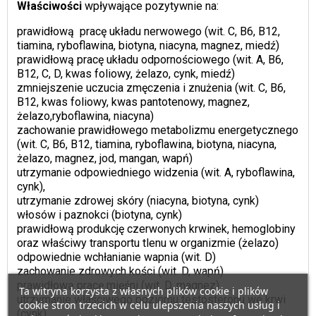
Właściwości
wpływające pozytywnie na:
prawidłową pracę układu nerwowego (wit. C, B6, B12,
tiamina, ryboflawina, biotyna, niacyna, magnez, miedź)
prawidłową pracę układu odpornościowego (wit. A, B6,
B12, C, D, kwas foliowy, żelazo, cynk, miedź)
zmniejszenie uczucia zmęczenia i znużenia (wit. C, B6,
B12, kwas foliowy, kwas pantotenowy, magnez,
żelazo,ryboflawina, niacyna)
zachowanie prawidłowego metabolizmu energetycznego
(wit. C, B6, B12, tiamina, ryboflawina, biotyna, niacyna,
żelazo, magnez, jod, mangan, wapń)
utrzymanie odpowiedniego widzenia (wit. A, ryboflawina,
cynk),
utrzymanie zdrowej skóry (niacyna, biotyna, cynk)
włosów i paznokci (biotyna, cynk)
prawidłową produkcję czerwonych krwinek, hemoglobiny
oraz właściwy transportu tlenu w organizmie (żelazo)
odpowiednie wchłanianie wapnia (wit. D)
zachowanie zdrowych kości (wit. D, wapń)
prawidłową pracę mięśni (wit. D, magnez)
Ta witryna korzysta z własnych plików cookie i plików
utrzymanie właściwego poziomu testosteronu we krwi
cookie stron trzecich w celu ulepszenia naszych usług i
(cynk)