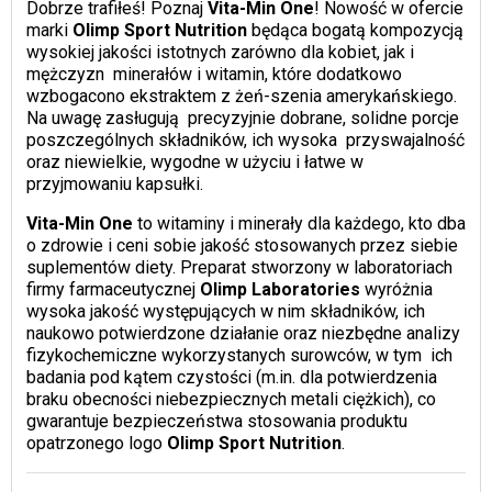
Dobrze trafiłeś! Poznaj
Vita-Min One
! Nowość w ofercie
marki
Olimp Sport Nutrition
będąca bogatą kompozycją
wysokiej jakości istotnych zarówno dla kobiet, jak i
mężczyzn minerałów i witamin, które dodatkowo
wzbogacono ekstraktem z żeń-szenia amerykańskiego.
Na uwagę zasługują precyzyjnie dobrane, solidne porcje
poszczególnych składników, ich wysoka przyswajalność
oraz niewielkie, wygodne w użyciu i łatwe w
przyjmowaniu kapsułki.
Vita-Min One
to witaminy i minerały dla każdego, kto dba
o zdrowie i ceni sobie jakość stosowanych przez siebie
suplementów diety. Preparat stworzony w laboratoriach
firmy farmaceutycznej
Olimp Laboratories
wyróżnia
wysoka jakość występujących w nim składników, ich
naukowo potwierdzone działanie oraz niezbędne analizy
fizykochemiczne wykorzystanych surowców, w tym ich
badania pod kątem czystości (m.in. dla potwierdzenia
braku obecności niebezpiecznych metali ciężkich), co
gwarantuje bezpieczeństwa stosowania produktu
opatrzonego logo
Olimp Sport Nutrition
.