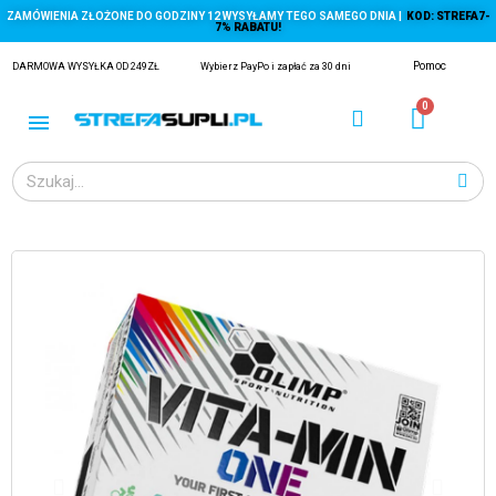
ZAMÓWIENIA ZŁOŻONE DO GODZINY 12 WYSYŁAMY TEGO SAMEGO DNIA |
KOD: STREFA7-
7% RABATU!
Pomoc
DARMOWA WYSYŁKA OD 249ZŁ
Wybierz PayPo i zapłać za 30 dni
ĄGACZE
EJ Z KRYLA)