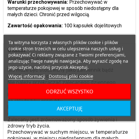
Warunki przechowywania:
Przechowywać w
temperaturze pokojowej w sposób niedostępny dla
małych dzieci. Chronić przed wilgocią.
Zawartość opakowania:
100 kapsułek dojelitowych
Ta witryna korzysta z własnych plików cookie i plików
cookie stron trzecich w celu ulepszenia naszych usług i
UWAGI
pokazywać Ci reklamy związane z Twoimi preferencjami,
Suplement diety.
analizując Twoje nawyki nawigacja. Aby wyrazić zgodę na
jego użycie, naciśnij przycisk Akceptuj.
Nie może być stosowany jako zamiennik bądź
Więcej informacji
Dostosuj pliki cookie
substytut zróżnicowanej diety.
Nie należy przekraczać zalecanego dziennego
spożycia.
ODRZUĆ WSZYSTKO
Nie stosować w przypadku uczulenia na którykolwiek
ze składników produktu.
Produktu nie należy podawać matkom karmiącym
AKCEPTUJĘ
oraz kobietom w ciąży.
Zalecany jest zrównoważony sposób żywienia i
zdrowy tryb życia.
Przechowywać w suchym miejscu, w temperaturze
pokojowej, w miejscu niedostępnym dla małych