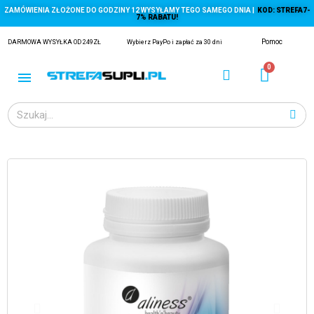
ZAMÓWIENIA ZŁOŻONE DO GODZINY 12 WYSYŁAMY TEGO SAMEGO DNIA |
KOD: STREFA7-
7% RABATU!
Pomoc
DARMOWA WYSYŁKA OD 249ZŁ
Wybierz PayPo i zapłać za 30 dni
ĄGACZE
EJ Z KRYLA)