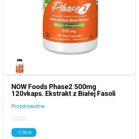
NOW Foods Phase2 500mg
120vkaps. Ekstrakt z Białej Fasoli
Prozdrowotne





-1,76 zł