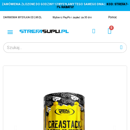
ZAMÓWIENIA ZŁOŻONE DO GODZINY 12 WYSYŁAMY TEGO SAMEGO DNIA |
KOD: STREFA7-
7% RABATU!
Pomoc
DARMOWA WYSYŁKA OD 249ZŁ
Wybierz PayPo i zapłać za 30 dni
ĄGACZE
EJ Z KRYLA)