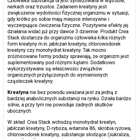
człowieka substancja ta jest syntezowana w wątrobie,
nerkach oraz trzustce. Zadaniem kreatyny jest
zwiększenie wydolności fizycznej organizmu w sytuacji,
gdy krótko po sobie mają miejsce intensywne i
wyczerpujące ćwiczenia fizyczne. Pozytywne efekty jej
działania widać już przy dawce 3 dziennie. Produkt Crea
Stack dostarcza do organizmu człowieka kilka różnych
form kreatyny m.in. jabłczan kreatyny, chlorowodorek
kreatyny czy monohydrat kreatyny. Tak mocno
zróżnicowane formy podaży sprawiają, że organizm jest
suplementowany pod różnymi kątami. Dodatkowo
wykorzystywane są właściwości związków
organicznych przyłączonych do wymienionych
cząsteczek kreatyny.
Kreatyna
nie bez powodu uważana jest za jedną z
bardziej anabolicznych substancji na rynku. Działa bardzo
silnie, a przy tym nie powoduje żadnych skutków
ubocznych.
W skład Crea Stack wchodzą monohydrat kreatyn,
jabłczan kreatyny, D-ryboza, witamina B6, skrobia ryżowa,
chlorowodorek kreatyny, substancje słodzące (sukraliza,