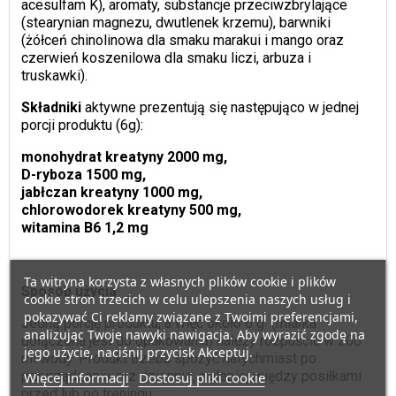
acesulfam K), aromaty, substancje przeciwzbrylające
(stearynian magnezu, dwutlenek krzemu), barwniki
(żółceń chinolinowa dla smaku marakui i mango oraz
czerwień koszenilowa dla smaku liczi, arbuza i
truskawki).
Składniki
aktywne prezentują się następująco w jednej
porcji produktu (6g):
monohydrat kreatyny 2000 mg,
D-ryboza 1500 mg,
jabłczan kreatyny 1000 mg,
chlorowodorek kreatyny 500 mg,
witamina B6 1,2 mg
Ta witryna korzysta z własnych plików cookie i plików
Sposób użycia
cookie stron trzecich w celu ulepszenia naszych usług i
pokazywać Ci reklamy związane z Twoimi preferencjami,
Jedną porcję produktu, a więc około 6 g (miarka
analizując Twoje nawyki nawigacja. Aby wyrazić zgodę na
dołączona jest do opakowania) należy rozpuścić w 200
jego użycie, naciśnij przycisk Akceptuj.
ml wody. Produkt trzeba spożyć natychmiast po
przyrządzeniu, raz dziennie, najlepiej między posiłkami
Więcej informacji
Dostosuj pliki cookie
przed lub po treningu.