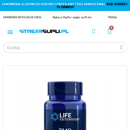
ZAMÓWIENIA ZŁOŻONE DO GODZINY 12 WYSYŁAMY TEGO SAMEGO DNIA |
KOD: STREFA7-
7% RABATU!
Pomoc
DARMOWA WYSYŁKA OD 249ZŁ
Wybierz PayPo i zapłać za 30 dni
ĄGACZE
EJ Z KRYLA)