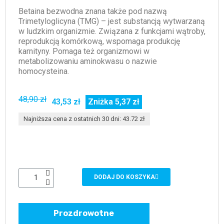
Betaina bezwodna znana także pod nazwą
Trimetyloglicyna (TMG) – jest substancją wytwarzaną
w ludzkim organizmie. Związana z funkcjami wątroby,
reprodukcją komórkową, wspomaga produkcję
karnityny. Pomaga też organizmowi w
metabolizowaniu aminokwasu o nazwie
homocysteina.
48,90 zł
43,53 zł
Zniżka 5,37 zł
Najniższa cena z ostatnich 30 dni: 43.72 zł
DODAJ DO KOSZYKA
Prozdrowotne