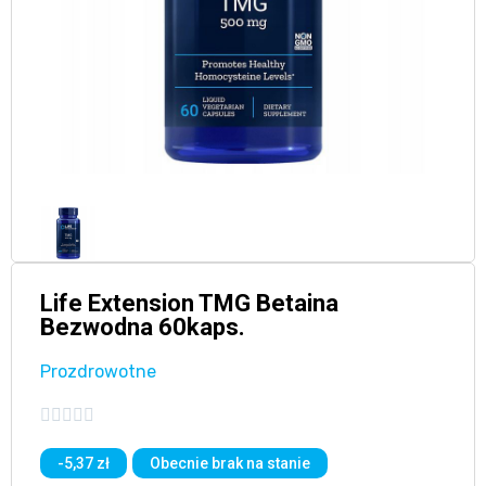
Life Extension TMG Betaina
Bezwodna 60kaps.
Prozdrowotne





-5,37 zł
Obecnie brak na stanie