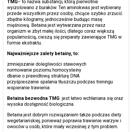
TMG
– to nazwa substancji, którą pierwotnie
wyizolowano z buraków. Ten aminokwas jest wybierany
przede wszystkim przez osoby, chcące szybko zrzucić
zbędne kilogramy, jednocześnie budując masę
mięśniową. Betaina jest wytwarzana przez nasz
organizm w zbyt małej ilości, dlatego coraz większą
popularnością, cieszą się preparaty zawierające TMG w
formie ekstraktu.
Najważniejsze zalety betainy, to:
zmniejszanie dolegliwości stawowych
normowanie poziomu homocysteiny
dbanie o prawidłową strukturę DNA
przyśpieszanie spalania tłuszczu podczas treningu
wspieranie trawienia
Betaina bezwodna TMG
jest łatwo wchłaniana się oraz
wysoka dostępność biologiczna.
Betaina jest dobrym rozwiązaniem także podczas diety
wegetariańskiej, ponieważ poprawia trawienie warzyw i
owoców u osób, które miały wcześniej z tym problem.