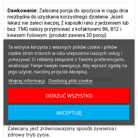
Dawkowanie:
Zalecana porcja do spożycia w ciągu dnia
niezbędna do uzyskania korzystnego działania: Jeżeli
lekarz nie zaleci inaczej, 2 kapsułki rano z jedzeniem lub
bez. TMG należy przyjmować z kofaktorami B6, B12 i
kwasem foliowym. (produkt zawiera 30 porcji)
Ta witryna korzysta z własnych plików cookie i plików
cookie stron trzecich w celu ulepszenia naszych usług i
pokazywać Ci reklamy związane z Twoimi preferencjami,
UWAGI
analizując Twoje nawyki nawigacja. Aby wyrazić zgodę na
Suplement diety.
jego użycie, naciśnij przycisk Akceptuj.
Nie może być stosowany jako zamiennik bądź
Więcej informacji
Dostosuj pliki cookie
substytut zróżnicowanej diety.
Nie należy przekraczać zalecanego dziennego
ODRZUĆ WSZYSTKO
spożycia.
Nie stosować w przypadku uczulenia na którykolwiek
ze składników produktu.
AKCEPTUJĘ
Produktu nie należy podawać matkom karmiącym
oraz kobietom w ciąży.
Zalecany jest zrównoważony sposób żywienia i
zdrowy tryb życia.