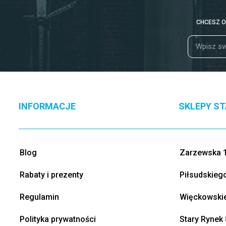
CHCESZ O
INFORMACJE
SKLEPY S
Blog
Zarzewska 1
Rabaty i prezenty
Piłsudskieg
Regulamin
Więckowskie
Polityka prywatności
Stary Rynek 