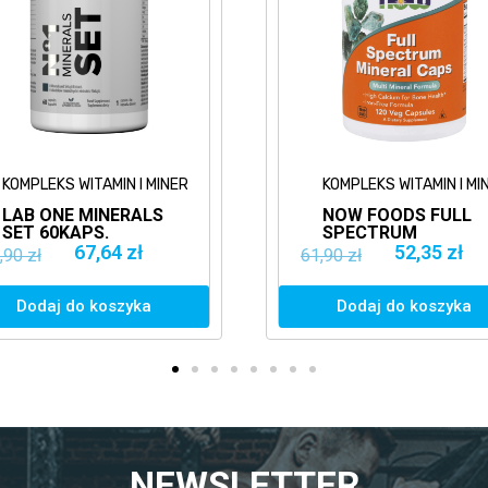
ÓW
KOMPLEKS WITAMIN I MINERAŁÓW
PROZDR
NOW FOODS FULL
7NUTRI
SPECTRUM
MULTI
MINERALS
VITAMI
52,35 zł
61,90 zł
32,90 zł
120VKAPS.
MINERA
WITAMINY
WITAMI
MINERAŁY MU
MINERA
Dodaj do koszyka
Dodaj
NEWSLETTER