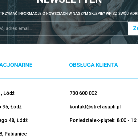
TRZYMAĆ INFORMACJE O NOWŚCIACH W NASZYM SKLEPIE? WPISZ SWÓJ ADRE
Za
TACJONARNE
OBSŁUGA KLIENTA
, Łódź
730 600 002
o 95, Łódź
kontakt@strefasupli.pl
go 48, Łódź
Poniedziałek-piątek: 8:00 - 16
8, Pabianice