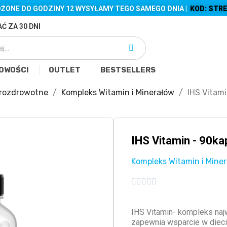
ŻONE DO GODZINY 12 WYSYŁAMY TEGO SAMEGO DNIA |
KOD: STRE
Ć ZA 30 DNI
OWOŚCI
OUTLET
BESTSELLERS
rozdrowotne
Kompleks Witamin i Minerałów
IHS Vitami
IHS Vitamin - 90ka
Kompleks Witamin i Mine





IHS Vitamin- kompleks najw
zapewnia wsparcie w diec