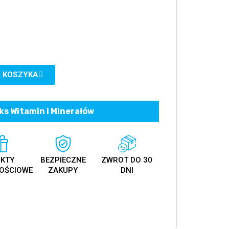
 KOSZYKA
s Witamin i Minerałów
KTY
BEZPIECZNE
ZWROT DO 30
OŚCIOWE
ZAKUPY
DNI