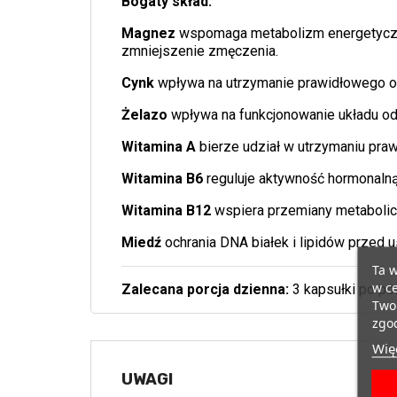
Bogaty skład:
Magnez
wspomaga metabolizm energetyczny
zmniejszenie zmęczenia.
Cynk
wpływa na utrzymanie prawidłowego o
Żelazo
wpływa na funkcjonowanie układu od
Witamina A
bierze udział w utrzymaniu pra
Witamina B6
reguluje aktywność hormonalną
Witamina B12
wspiera przemiany metabolic
Miedź
ochrania DNA białek i lipidów przed
Ta w
w ce
Zalecana porcja dzienna:
3 kapsułki po pos
Twoi
zgod
Więc
UWAGI