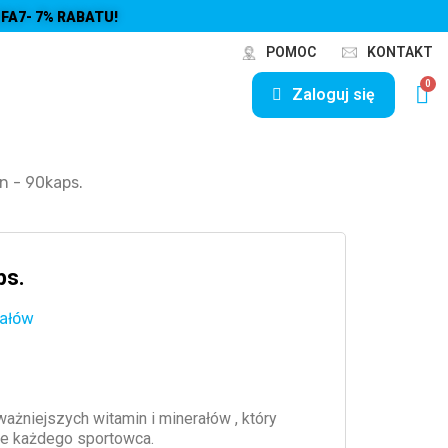
FA7- 7% RABATU!
POMOC
KONTAKT
Zaloguj się
n - 90kaps.
ps.
rałów
ażniejszych witamin i minerałów , który
ie każdego sportowca.