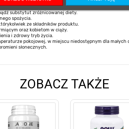
ądź substytut zróżnicowanej diety.
nego spożycia.
tórykolwiek ze składników produktu.
miącym oraz kobietom w ciąży.
nia i zdrowy tryb życia.
eraturze pokojowej, w miejscu niedostępnym dla małych d
promieni słonecznych.
ZOBACZ TAKŻE