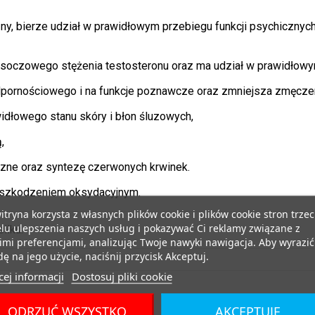
, bierze udział w prawidłowym przebiegu funkcji psychicznych
soczowego stężenia testosteronu oraz ma udział w prawidłow
pornościowego i na funkcje poznawcze oraz zmniejsza zmęcze
widłowego stanu skóry i błon śluzowych,
,
zne oraz syntezę czerwonych krwinek.
 uszkodzeniem oksydacyjnym.
itryna korzysta z własnych plików cookie i plików cookie stron trzec
lu ulepszenia naszych usług i pokazywać Ci reklamy związane z
iłku.
mi preferencjami, analizując Twoje nawyki nawigacja. Aby wyrazić
ę na jego użycie, naciśnij przycisk Akceptuj.
ej informacji
Dostosuj pliki cookie
ODRZUĆ WSZYSTKO
AKCEPTUJĘ