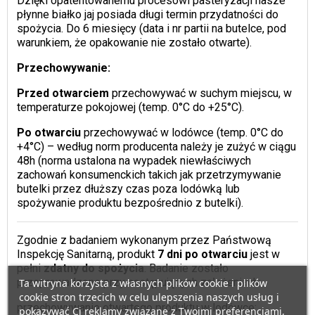
Dzięki opatentowanemu procesowi pasteryzacji nasze
płynne białko jaj posiada długi termin przydatności do
spożycia. Do 6 miesięcy (data i nr partii na butelce, pod
warunkiem, że opakowanie nie zostało otwarte).
Przechowywanie:
Przed otwarciem
przechowywać w suchym miejscu, w
temperaturze pokojowej (temp. 0°C do +25°C).
Po otwarciu
przechowywać w lodówce (temp. 0°C do
+4°C) – według norm producenta należy je zużyć w ciągu
48h (norma ustalona na wypadek niewłaściwych
zachowań konsumenckich takich jak przetrzymywanie
butelki przez dłuższy czas poza lodówką lub
spożywanie produktu bezpośrednio z butelki).
Zgodnie z badaniem wykonanym przez Państwową
Inspekcję Sanitarną, produkt
7 dni po otwarciu
jest w
pełni
zdatny
do spożycia
. Badanie zostało
przeprowadzone przy następujących założeniach:
Ta witryna korzysta z własnych plików cookie i plików
cookie stron trzecich w celu ulepszenia naszych usług i
przechowywanie otwartego produktu w lodówce;
pokazywać Ci reklamy związane z Twoimi preferencjami,