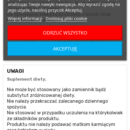
pozostawianie otwartej butelki w temp. pokojowej nie
analizując Twoje nawyki nawigacja. Aby wyrazić zgodę na
dłużej niż 10 min. dziennie;
jego użycie, naciśnij przycisk Akceptuj.
nie spożywanie białka bezpośrednio z butelki (brak
Więcej informacji
Dostosuj pliki cookie
kontaktu usta – butelka).
Fabrycznie zamkniętą butelkę można
zamrozić na
ODRZUĆ WSZYSTKO
okres do 12 miesięcy
. W celu rozmrożenia należy wyjąć
z zamrażalnika, wstawić do lodówki na kilkanaście
godzin do całkowitego rozmrożenia.
AKCEPTUJĘ
UWAGI
Suplement diety.
Nie może być stosowany jako zamiennik bądź
substytut zróżnicowanej diety.
Nie należy przekraczać zalecanego dziennego
spożycia.
Nie stosować w przypadku uczulenia na którykolwiek
ze składników produktu.
Produktu nie należy podawać matkom karmiącym