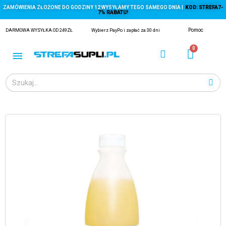
ZAMÓWIENIA ZŁOŻONE DO GODZINY 12 WYSYŁAMY TEGO SAMEGO DNIA |
KOD: STREFA7-
7% RABATU!
Pomoc
DARMOWA WYSYŁKA OD 249ZŁ
Wybierz PayPo i zapłać za 30 dni
ĄGACZE
EJ Z KRYLA)