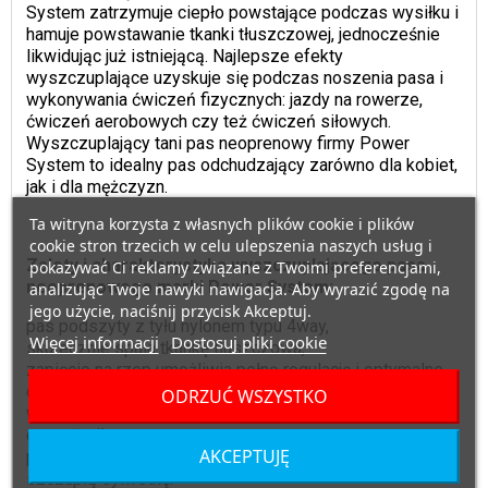
System zatrzymuje ciepło powstające podczas wysiłku i
hamuje powstawanie tkanki tłuszczowej, jednocześnie
likwidując już istniejącą. Najlepsze efekty
wyszczuplające uzyskuje się podczas noszenia pasa i
wykonywania ćwiczeń fizycznych: jazdy na rowerze,
ćwiczeń aerobowych czy też ćwiczeń siłowych.
Wyszczuplający tani pas neoprenowy firmy Power
System to idealny pas odchudzający zarówno dla kobiet,
jak i dla mężczyzn.
Ta witryna korzysta z własnych plików cookie i plików
cookie stron trzecich w celu ulepszenia naszych usług i
Zalety i charakterystyka wyszczuplającego pasa
pokazywać Ci reklamy związane z Twoimi preferencjami,
neoprenowego marki Power System:
analizując Twoje nawyki nawigacja. Aby wyrazić zgodę na
jego użycie, naciśnij przycisk Akceptuj.
pas podszyty z tyłu nylonem typu 4way,
Więcej informacji
Dostosuj pliki cookie
skutecznie spala tkankę tłuszczowa,
zapięcie na rzep umożliwia pełną regulację i optymalne
dopasowanie do każdej sylwetki,
ODRZUĆ WSZYSTKO
wyjątkowo efektywny podczas treningu – areobowego
czy też siłowego,
AKCEPTUJĘ
pomaga szybko i skutecznie uzyskać zgrabną, jędrną i
szczupłą sylwetkę.