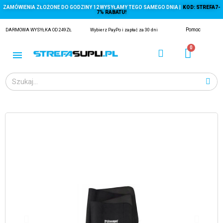
ZAMÓWIENIA ZŁOŻONE DO GODZINY 12 WYSYŁAMY TEGO SAMEGO DNIA |
KOD: STREFA7-
7% RABATU!
Pomoc
DARMOWA WYSYŁKA OD 249ZŁ
Wybierz PayPo i zapłać za 30 dni
ĄGACZE
EJ Z KRYLA)