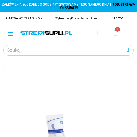
ZAMÓWIENIA ZŁOŻONE DO GODZINY 12 WYSYŁAMY TEGO SAMEGO DNIA |
KOD: STREFA7-
7% RABATU!
Pomoc
DARMOWA WYSYŁKA OD 249ZŁ
Wybierz PayPo i zapłać za 30 dni
ĄGACZE
EJ Z KRYLA)