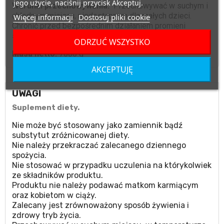
jego użycie, naciśnij przycisk Akceptuj.
Warunki przechowywania:
Przechowywać w suchym i
chłodnym miejscu, niedostępnym dla małych dzieci.
Więcej informacji
Dostosuj pliki cookie
Chronić przed bezpośrednim działaniem promieni
słonecznych.
ODRZUĆ WSZYSTKO
Masa netto:
7000 g
AKCEPTUJĘ
UWAGI
Suplement diety.
Nie może być stosowany jako zamiennik bądź
substytut zróżnicowanej diety.
Nie należy przekraczać zalecanego dziennego
spożycia.
Nie stosować w przypadku uczulenia na którykolwiek
ze składników produktu.
Produktu nie należy podawać matkom karmiącym
oraz kobietom w ciąży.
Zalecany jest zrównoważony sposób żywienia i
zdrowy tryb życia.