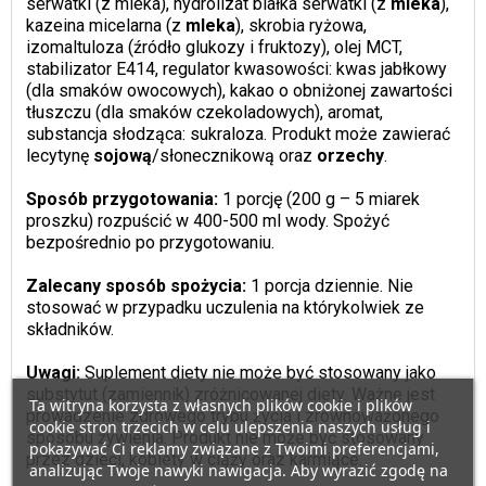
serwatki (z mleka), hydrolizat białka serwatki (z
mleka
),
kazeina micelarna (z
mleka
), skrobia ryżowa,
izomaltuloza (źródło glukozy i fruktozy), olej MCT,
stabilizator E414, regulator kwasowości: kwas jabłkowy
(dla smaków owocowych), kakao o obniżonej zawartości
tłuszczu (dla smaków czekoladowych), aromat,
substancja słodząca: sukraloza. Produkt może zawierać
lecytynę
sojową
/słonecznikową oraz
orzechy
.
Sposób przygotowania:
1 porcję (200 g – 5 miarek
proszku) rozpuścić w 400-500 ml wody. Spożyć
bezpośrednio po przygotowaniu.
Zalecany sposób spożycia:
1 porcja dziennie. Nie
stosować w przypadku uczulenia na którykolwiek ze
składników.
Uwagi:
Suplement diety nie może być stosowany jako
substytut (zamiennik) zróżnicowanej diety. Ważne jest
Ta witryna korzysta z własnych plików cookie i plików
prowadzenie zdrowego trybu życia i zrównoważonego
cookie stron trzecich w celu ulepszenia naszych usług i
sposobu żywienia. Produkt nie może być stosowany
pokazywać Ci reklamy związane z Twoimi preferencjami,
przez dzieci, kobiety w ciąży oraz karmiące.
analizując Twoje nawyki nawigacja. Aby wyrazić zgodę na