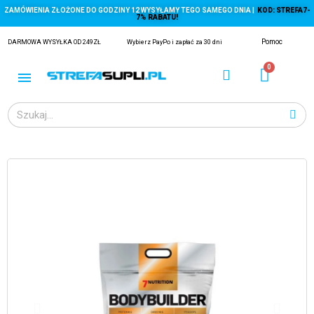
ZAMÓWIENIA ZŁOŻONE DO GODZINY 12 WYSYŁAMY TEGO SAMEGO DNIA |
KOD: STREFA7-
7% RABATU!
Pomoc
DARMOWA WYSYŁKA OD 249ZŁ
Wybierz PayPo i zapłać za 30 dni
ĄGACZE
EJ Z KRYLA)