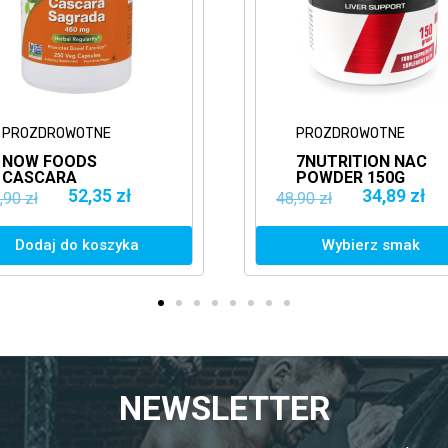
PROZDROWOTNE
PROZDROWOTNE
NOW FOODS
7NUTRITION NAC
CASCARA
POWDER 150G
SAGRADA 450MG
ANTYOKSYDANT
52,35 zł
34,89 zł
,90 zł
48,90 zł
250VCAPS.
SZAKŁAK
AMERYKAŃSKI
Dodaj do koszyka
Wybierz smak
NEWSLETTER