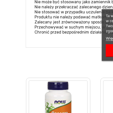
Nie może być stosowany jako zamiennik b
Nie należy przekraczać zalecanego dzien
Nie stosować w przypadku uczulenia na k
Ta w
Produktu nie należy podawać matkom kar
w ce
Zalecany jest zrównoważony sposób żywie
Twoi
Przechowywać w suchym miejscu, w temp
zgod
Chronić przed bezpośrednim działaniem 
Więc