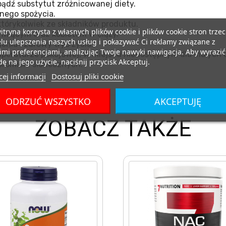
ądź substytut zróżnicowanej diety.
nego spożycia.
tórykolwiek ze składników produktu.
itryna korzysta z własnych plików cookie i plików cookie stron trzec
miącym oraz kobietom w ciąży.
lu ulepszenia naszych usług i pokazywać Ci reklamy związane z
nia i zdrowy tryb życia.
mi preferencjami, analizując Twoje nawyki nawigacja. Aby wyrazić
eraturze pokojowej, w miejscu niedostępnym dla małych d
ę na jego użycie, naciśnij przycisk Akceptuj.
promieni słonecznych.
ej informacji
Dostosuj pliki cookie
ODRZUĆ WSZYSTKO
AKCEPTUJĘ
ZOBACZ TAKŻE