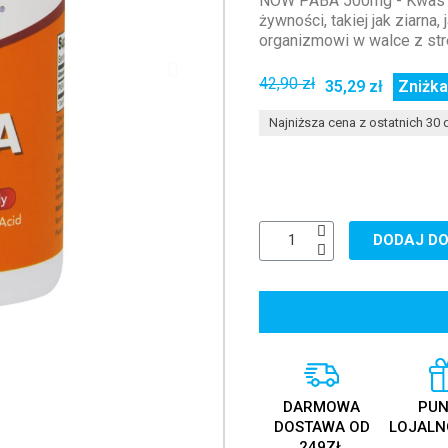
NOW PABA 500mg - Kwas p
żywności, takiej jak ziarn
organizmowi w walce z st
42,90 zł
35,29 zł
Zniżka
Najniższa cena z ostatnich 30 d
DODAJ DO
DARMOWA
PUN
DOSTAWA OD
LOJALN
249ZŁ