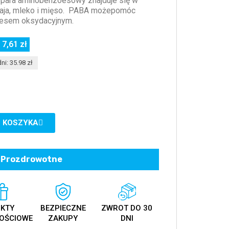
ara aminobenzoesowy znajduje się w
a, jaja, mleko i mięso. PABA możepomóc
resem oksydacyjnym.
 7,61 zł
ni: 35.98 zł
 KOSZYKA
Prozdrowotne
KTY
BEZPIECZNE
ZWROT DO 30
OŚCIOWE
ZAKUPY
DNI