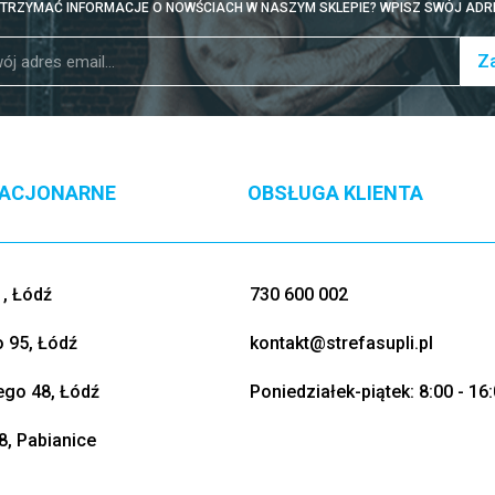
TRZYMAĆ INFORMACJE O NOWŚCIACH W NASZYM SKLEPIE? WPISZ SWÓJ ADRE
Za
TACJONARNE
OBSŁUGA KLIENTA
, Łódź
730 600 002
o 95, Łódź
kontakt@strefasupli.pl
go 48, Łódź
Poniedziałek-piątek: 8:00 - 16
8, Pabianice