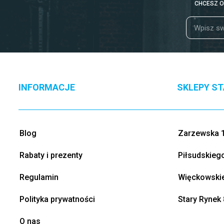
CHCESZ O
INFORMACJE
SKLEPY S
Blog
Zarzewska 1
Rabaty i prezenty
Piłsudskieg
Regulamin
Więckowskie
Polityka prywatności
Stary Rynek 
O nas