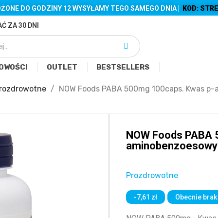
ŻONE DO GODZINY 12 WYSYŁAMY TEGO SAMEGO DNIA |
KOD: STRE
Ć ZA 30 DNI
OWOŚCI
OUTLET
BESTSELLERS
rozdrowotne
NOW Foods PABA 500mg 100caps. Kwas p-a
NOW Foods PABA 5
aminobenzoesowy 
Prozdrowotne
-7,61 zł
Obecnie brak 