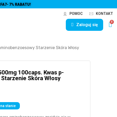
FA7- 7% RABATU!
POMOC
KONTAKT
Zaloguj się
minobenzoesowy Starzenie Skóra Włosy
00mg 100caps. Kwas p-
Starzenie Skóra Włosy
na stanie