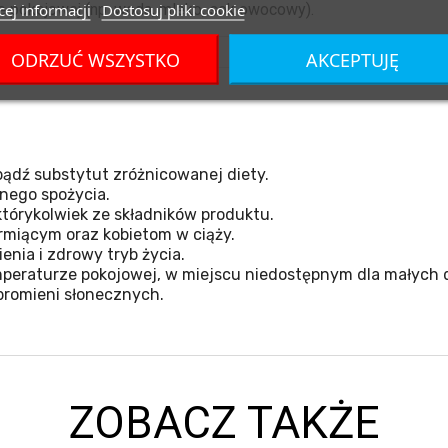
ej informacji
Dostosuj pliki cookie
e pokojowej (np. woda, mleko, sok owocowy).
ODRZUĆ WSZYSTKO
AKCEPTUJĘ
ądź substytut zróżnicowanej diety.
nego spożycia.
tórykolwiek ze składników produktu.
miącym oraz kobietom w ciąży.
nia i zdrowy tryb życia.
eraturze pokojowej, w miejscu niedostępnym dla małych d
promieni słonecznych.
ZOBACZ TAKŻE