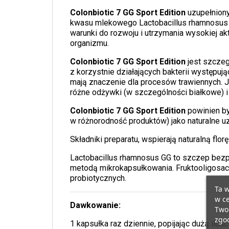
Colonbiotic 7 GG Sport Edition
uzupełniony
kwasu mlekowego Lactobacillus rhamnosus GG
warunki do rozwoju i utrzymania wysokiej ak
organizmu.
Colonbiotic 7 GG Sport Edition
jest szczeg
z korzystnie działających bakterii występ
mają znaczenie dla procesów trawiennych. 
różne odżywki (w szczególności białkowe) i
Colonbiotic 7 GG Sport Edition
powinien by
w różnorodność produktów) jako naturalne uzu
Składniki preparatu, wspierają naturalną flo
Lactobacillus rhamnosus GG to szczep bezp
metodą mikrokapsułkowania. Fruktooligosacha
probiotycznych.
Ta w
w ce
Dawkowanie:
Twoi
zgod
1 kapsułka raz dziennie, popijając dużą iloś