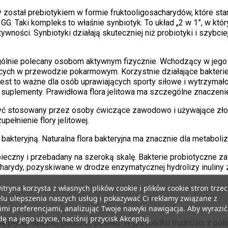
 został prebiotykiem w formie fruktooligosacharydów, które sta
. Taki kompleks to właśnie synbiotyk. To układ „2 w 1”, w któ
tywności. Synbiotyki działają skuteczniej niż probiotyki i szyb
ólnie polecany osobom aktywnym fizycznie. Wchodzący w jego 
ujących w przewodzie pokarmowym. Korzystnie działające bakt
Jest to ważne dla osób uprawiających sporty siłowe i wytrzyma
 suplementy. Prawidłowa flora jelitowa ma szczególne znaczeni
ć stosowany przez osoby ćwiczące zawodowo i używające złoż
pełnienie flory jelitowej.
rę bakteryjną. Naturalna flora bakteryjna ma znacznie dla metab
ieczny i przebadany na szeroką skalę. Bakterie probiotyczne z
rydy, pozyskiwane w drodze enzymatycznej hydrolizy inuliny z cy
itryna korzysta z własnych plików cookie i plików cookie stron trzec
lu ulepszenia naszych usług i pokazywać Ci reklamy związane z
mi preferencjami, analizując Twoje nawyki nawigacja. Aby wyrazić
ę na jego użycie, naciśnij przycisk Akceptuj.
cią płynu, najlepiej podczas posiłku. W przypadku trudności z po