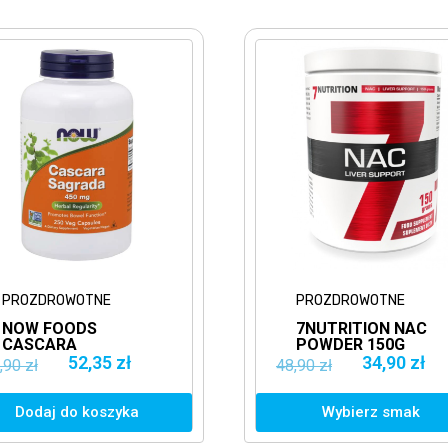
E
PROZDROWOTNE
7NUTRITION NAC
POWDER 150G
0MG
ANTYOKSYDANT
 zł
34,90 zł
48,90 zł
I
zyka
Wybierz smak