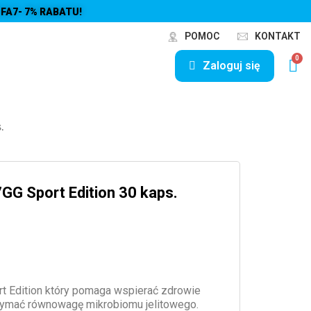
FA7- 7% RABATU!
POMOC
KONTAKT
Zaloguj się
.
7GG Sport Edition 30 kaps.
rt Edition który pomaga wspierać zdrowie
zymać równowagę mikrobiomu jelitowego.