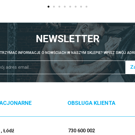
NEWSLETTER
TRZYMAĆ INFORMACJE O NOWŚCIACH W NASZYM SKLEPIE? WPISZ SWÓJ ADRE
Za
TACJONARNE
OBSŁUGA KLIENTA
, Łódź
730 600 002