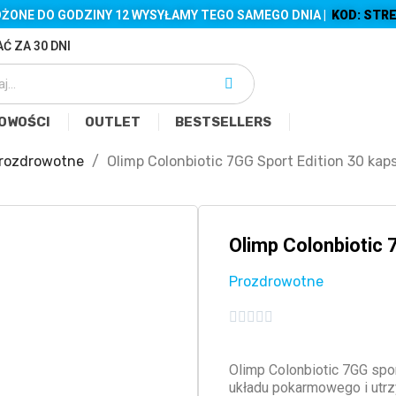
ŻONE DO GODZINY 12 WYSYŁAMY TEGO SAMEGO DNIA |
KOD: STRE
Ć ZA 30 DNI
OWOŚCI
OUTLET
BESTSELLERS
rozdrowotne
Olimp Colonbiotic 7GG Sport Edition 30 kaps
Olimp Colonbiotic 
Prozdrowotne





Olimp Colonbiotic 7GG spo
układu pokarmowego i utr