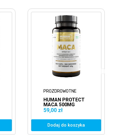
PROZDROWOTNE
PROZDROWOTNE
HUMAN PROTECT
HUMAN PROTE
MACA 500MG
TYROSINE 500
EXTRACT 20:1
100VKAPS.
59,00 zł
39,00 zł
100VCAPS.
TYROZYNA
WITALNOŚĆ
Dodaj do koszyka
Dodaj do kosz