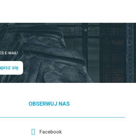
S E-MAIL!
pisz się
OBSERWUJ NAS
Facebook