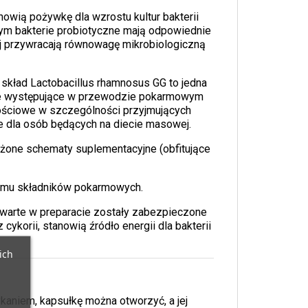
nowią pożywkę dla wzrostu kultur bakterii
rym bakterie probiotyczne mają odpowiednie
ciej przywracają równowagę mikrobiologiczną
skład Lactobacillus rhamnosus GG to jedna
erie występujące w przewodzie pokarmowym
łościowe w szczególności przyjmujących
e dla osób będących na diecie masowej.
one schematy suplementacyjne (obfitujące
olizmu składników pokarmowych.
awarte w preparacie zostały zabezpieczone
korii, stanowią źródło energii dla bakterii
ich
łykaniem, kapsułkę można otworzyć, a jej