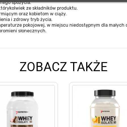
nego spożycia.
tórykolwiek ze składników produktu.
miącym oraz kobietom w ciąży.
nia i zdrowy tryb życia.
eraturze pokojowej, w miejscu niedostępnym dla małych d
promieni słonecznych.
ZOBACZ TAKŻE