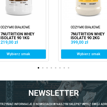
ODŻYWKI BIAŁKOWE
ODŻYWKI BIAŁKOWE
7NUTRITION WHEY
7NUTRITION WHEY
ISOLATE 90 1KG
ISOLATE 90 2KG
IZOLAT BIAŁKO WPI
BIAŁKO IZOLAT WPI
219,00 zł
399,00 zł
Wybierz smak
Wybierz smak
NEWSLETTER
TRZYMAĆ INFORMACJE O NOWŚCIACH W NASZYM SKLEPIE? WPISZ SWÓJ ADRE