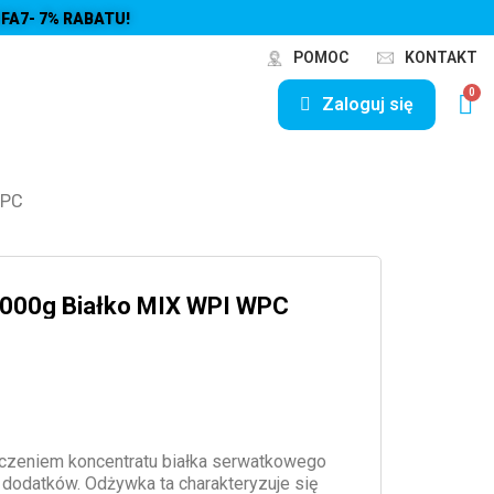
FA7- 7% RABATU!
POMOC
KONTAKT
Zaloguj się
WPC
 2000g Białko MIX WPI WPC
łączeniem koncentratu białka serwatkowego
 dodatków. Odżywka ta charakteryzuje się