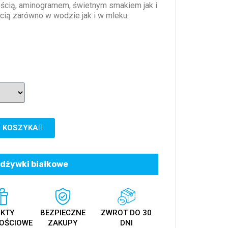
ścią, aminogramem, świetnym smakiem jak i
ią zarówno w wodzie jak i w mleku.
 KOSZYKA
dżywki białkowe
KTY
BEZPIECZNE
ZWROT DO 30
OŚCIOWE
ZAKUPY
DNI