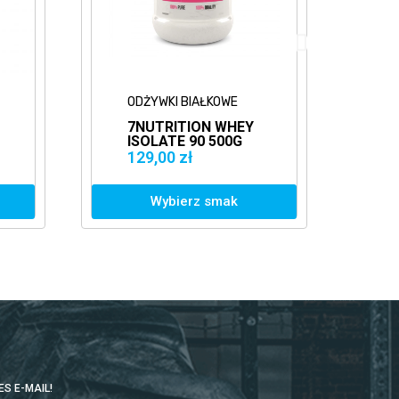
ODŻYWKI BIAŁKOWE
O
7NUTRITION WHEY
E
ISOLATE 90 500G
W
BIAŁKO IZOLAT WPI
B
129,00 zł
1
Wybierz smak
S E-MAIL!