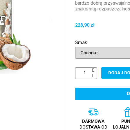
bardzo dobrą przyswajalno
znakomitą rozpuszczalnośc
228,90 zł
Smak
DODAJ DO
O
DARMOWA
PUN
DOSTAWA OD
LOJALN