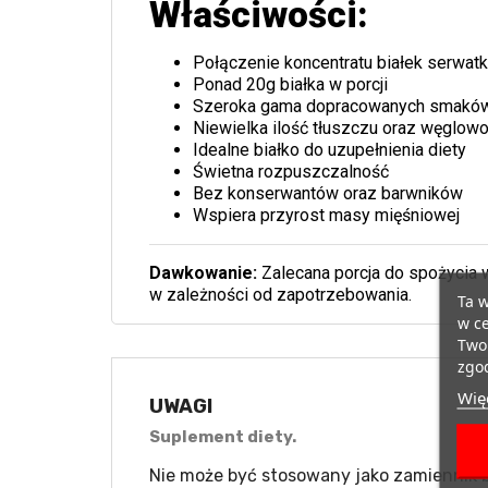
Właściwości:
Połączenie koncentratu białek serwat
Ponad 20g białka w porcji
Szeroka gama dopracowanych smakó
Niewielka ilość tłuszczu oraz węglo
Idealne białko do uzupełnienia diety
Świetna rozpuszczalność
Bez konserwantów oraz barwników
Wspiera przyrost masy mięśniowej
Dawkowanie:
Zalecana porcja do spożycia w
w zależności od zapotrzebowania.
Ta w
w ce
Twoi
zgod
Więc
UWAGI
Suplement diety.
Nie może być stosowany jako zamiennik b