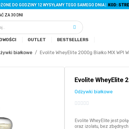
ŻONE DO GODZINY 12 WYSYŁAMY TEGO SAMEGO DNIA |
KOD: STRE
Ć ZA 30 DNI
OWOŚCI
OUTLET
BESTSELLERS
żywki białkowe
Evolite WheyElite 2000g Białko MIX WPI 
Evolite WheyElite
Odżywki białkowe





Evolite WheyElite jest po
oraz izolatu, bez zbędnych