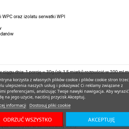
ki WPC oraz izolatu serwatki WPI
w
wodanów
 ciągu dnia: 1 porcję – 30g (ok 1,5 miarki) rozpuścić w 200 ml 
itryna korzysta z własnych plików cookie i plików cookie stron trzec
lu ulepszenia naszych usług i pokazywać Ci reklamy związane z
mi preferencjami, analizując Twoje nawyki nawigacja. Aby wyrazić
ę na jego użycie, naciśnij przycisk Akceptuj.
ej informacji
Dostosuj pliki cookie
ODRZUĆ WSZYSTKO
AKCEPTUJĘ
ądź substytut zróżnicowanej diety.