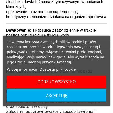
składnik i dawki tożsama z tym używanym w badaniach
klinicznych,
opakowanie to aż miesiąc suplementacji,
holistyczny mechanizm działania na organizm sportowca.
Dawkowanie:
1 kapsułka 2 razy dziennie w trakcie
posiłku, popijając dużą ilością wody.
Ta witryna korzysta z własnych plików cookie i plików
cookie stron trzecich w celu ulepszenia naszych usług i
pokazywać Ci reklamy związane z Twoimi preferencjami,
UWAGI
analizując Twoje nawyki nawigacja. Aby wyrazić zgodę na
jego użycie, naciśnij przycisk Akceptuj.
Suplement diety.
Więcej informacji
Dostosuj pliki cookie
Nie może być stosowany jako zamiennik bądź
substytut zróżnicowanej diety.
ODRZUĆ WSZYSTKO
Nie należy przekraczać zalecanego dziennego
spożycia.
Nie stosować w przypadku uczulenia na którykolwiek
AKCEPTUJĘ
ze składników produktu.
Produktu nie należy podawać matkom karmiącym
oraz kobietom w ciąży.
Zalecany jest zrównoważony sposób żywienia i