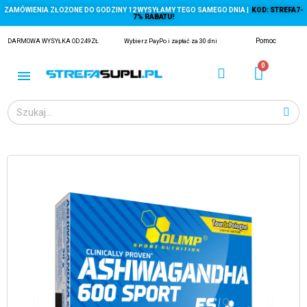
ZAMÓWIENIA ZŁOŻONE DO GODZINY 12 WYSYŁAMY TEGO SAMEGO DNIA |
KOD: STREFA7-
7% RABATU!
Pomoc
DARMOWA WYSYŁKA OD 249ZŁ
Wybierz PayPo i zapłać za 30 dni
ĄGACZE
EJ Z KRYLA)