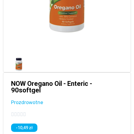
NOW Oregano Oil - Enteric -
90softgel
Prozdrowotne





-10,49 zł