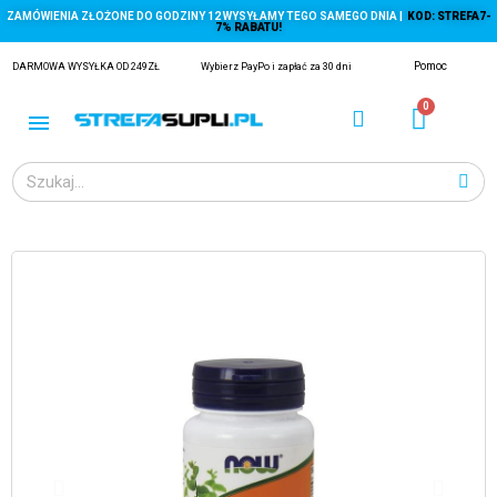
ZAMÓWIENIA ZŁOŻONE DO GODZINY 12 WYSYŁAMY TEGO SAMEGO DNIA |
KOD: STREFA7-
7% RABATU!
Pomoc
DARMOWA WYSYŁKA OD 249ZŁ
Wybierz PayPo i zapłać za 30 dni
ĄGACZE
EJ Z KRYLA)