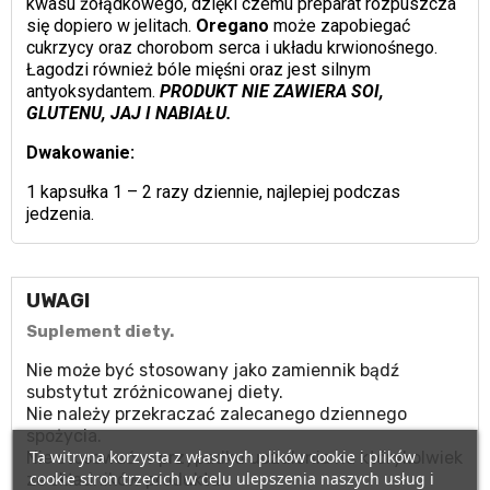
kwasu żołądkowego, dzięki czemu preparat rozpuszcza
się dopiero w jelitach.
Oregano
może zapobiegać
cukrzycy oraz chorobom serca i układu krwionośnego.
Łagodzi również bóle mięśni oraz jest silnym
antyoksydantem.
PRODUKT NIE ZAWIERA SOI,
GLUTENU, JAJ I NABIAŁU.
Dwakowanie:
1 kapsułka 1 – 2 razy dziennie, najlepiej podczas
jedzenia.
UWAGI
Suplement diety.
Nie może być stosowany jako zamiennik bądź
substytut zróżnicowanej diety.
Nie należy przekraczać zalecanego dziennego
spożycia.
Ta witryna korzysta z własnych plików cookie i plików
Nie stosować w przypadku uczulenia na którykolwiek
cookie stron trzecich w celu ulepszenia naszych usług i
ze składników produktu.